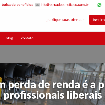
bolsa de benefícios
info@bolsadebeneficios.com.br
BENEFICIOS®
publique suas ofertas e contra ofertas par
incluir
s pessoais, familiares e empresariais, onde as pessoas físicas e jurídica
ambém ajudar na escolha das empresas mais qualificadas e seguras.
blog
contato
m perda de renda é a p
profissionais liberais