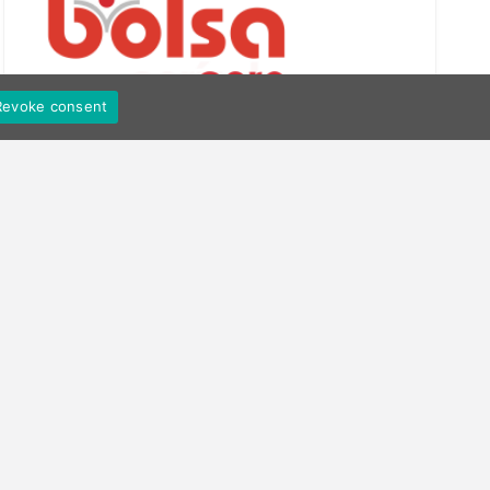
Revoke consent
comentários