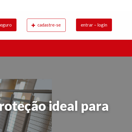
a adquirir ou vender as coberturas securitárias necessárias p
 seguro
cadastre-se
entrar – login
s recebem as informações e apoio técnico dos especialistas de cada área.
roteção ideal para