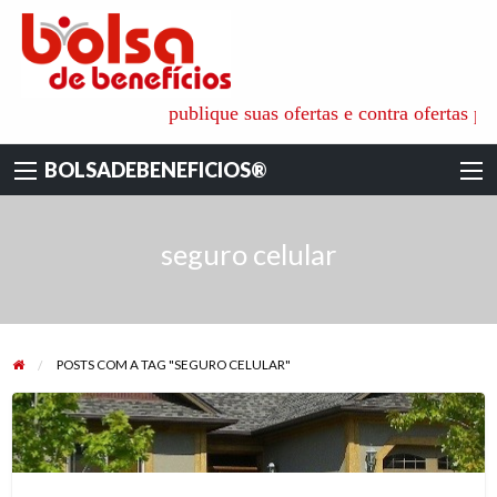
BOLSADEBENEFI
é o ambiente ideal para aquisição de todos os tipos de benefícios
publique suas ofertas e contra ofertas para a
pessoais, familiares e empresariais, onde as pessoas físicas e
jurídicas recebem as informações e apoio técnico dos especialistas
BOLSADEBENEFICIOS®
de cada área. para não só reduzir os custos das coberturas
contratadas mas também ajudar na escolha das empresas mais
qualificadas e seguras.
seguro celular
POSTS COM A TAG "SEGURO CELULAR"