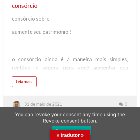
consórcio
consórcio sobre
aumente seu patrimônio !
o consórcio ainda é a maneira mais simples,
rentável e segura para você aumentar seu
patrimônio sem se descapitalizar e sem pagar
Leia mais
juros.
31 de maio de 2021
0
imóvel: o consórcio possibilita a compra do imóvel
You can revoke your consent any time using the
com parcelas mensais sem juros e que cabem em
Revoke consent button.
seu orçamento, seja para comprar um imóvel;
Revoke consent
» tradutor »
residencial, comercial, casa no campo ou na praia,