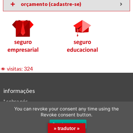
orçamento (cadastre-se)
visitas:
324
informações
*
sobre nós
You can revoke your consent any time using the
*
formulário de contato
Revoke consent button.
*
e-mail: ofertas@compras.online
Revoke consent
*
fone/cel/whats: (11) 96257-0002
» tradutor »