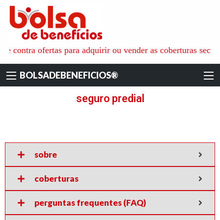
BOLSADEBENEFI
é o ambiente ideal para aquisição de todos os tipos de benefícios
 e contra ofertas para adquirir ou vender as coberturas secur
pessoais, familiares e empresariais, onde as pessoas físicas e
jurídicas recebem as informações e apoio técnico dos especialistas
BOLSADEBENEFICIOS®
de cada área. para não só reduzir os custos das coberturas
contratadas mas também ajudar na escolha das empresas mais
seguro predial
qualificadas e seguras.
sobre
coberturas
perguntas frequentes (FAQ)