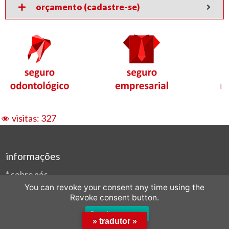
orçamento (cadastre-se)
visitas:
327
informações
*
sobre nós
You can revoke your consent any time using the
*
formulário de contato
Revoke consent button.
*
e-mail: ofertas@compras.online
Revoke consent
*
fone/cel/whats: (11) 96257-0002
» tradutor »