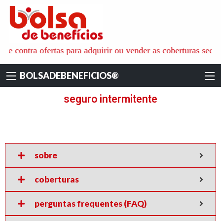
BOLSADEBENEFI
é o ambiente ideal para aquisição de todos os tipos de benefícios
s e contra ofertas para adquirir ou vender as coberturas secu
pessoais, familiares e empresariais, onde as pessoas físicas e
jurídicas recebem as informações e apoio técnico dos especialistas
BOLSADEBENEFICIOS®
de cada área. para não só reduzir os custos das coberturas
contratadas mas também ajudar na escolha das empresas mais
seguro intermitente
qualificadas e seguras.
sobre
coberturas
perguntas frequentes (FAQ)