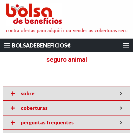
BOLSADEBENEFI
é o ambiente ideal para aquisição de todos os tipos de benefícios
 e contra ofertas para adquirir ou vender as coberturas securi
pessoais, familiares e empresariais, onde as pessoas físicas e
jurídicas recebem as informações e apoio técnico dos especialistas
BOLSADEBENEFICIOS®
de cada área. para não só reduzir os custos das coberturas
contratadas mas também ajudar na escolha das empresas mais
seguro animal
qualificadas e seguras.
sobre
coberturas
perguntas frequentes