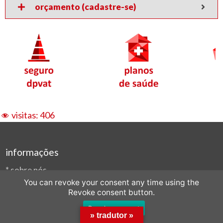
orçamento (cadastre-se)
visitas:
406
informações
*
sobre nós
You can revoke your consent any time using the
*
formulário de contato
Revoke consent button.
*
e-mail: ofertas@compras.online
Revoke consent
*
fone/cel/whats: (11) 96257-0002
» tradutor »