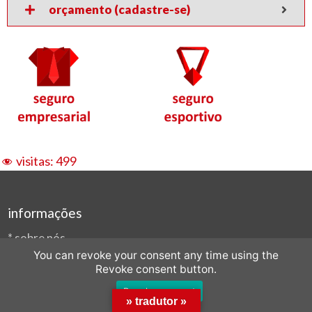
orçamento (cadastre-se)
visitas:
499
informações
*
sobre nós
You can revoke your consent any time using the
*
formulário de contato
Revoke consent button.
*
e-mail: ofertas@compras.online
Revoke consent
*
fone/cel/whats: (11) 96257-0002
» tradutor »