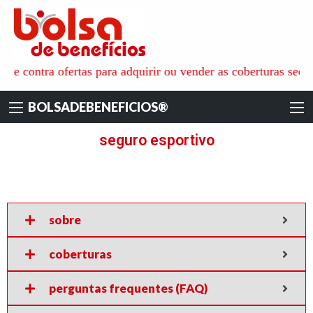
BOLSADEBENEFI
é o ambiente ideal para aquisição de todos os tipos de benefícios
s e contra ofertas para adquirir ou vender as coberturas secu
pessoais, familiares e empresariais, onde as pessoas físicas e
jurídicas recebem as informações e apoio técnico dos especialistas
BOLSADEBENEFICIOS®
de cada área. para não só reduzir os custos das coberturas
contratadas mas também ajudar na escolha das empresas mais
seguro esportivo
qualificadas e seguras.
sobre
coberturas
perguntas frequentes (FAQ)