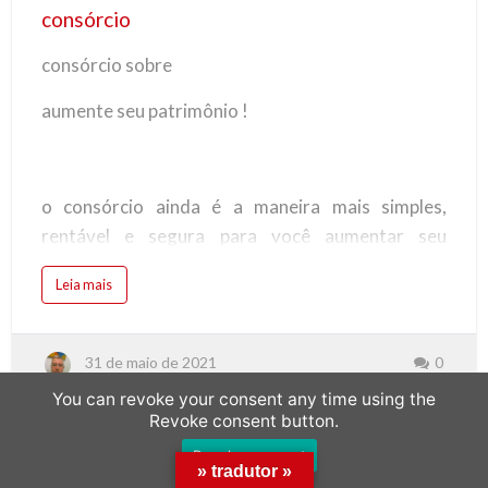
consórcio
consórcio sobre
aumente seu patrimônio !
o consórcio ainda é a maneira mais simples,
rentável e segura para você aumentar seu
patrimônio sem se descapitalizar e sem pagar
Leia mais
juros.
31 de maio de 2021
0
imóvel: o consórcio possibilita a compra do imóvel
You can revoke your consent any time using the
com parcelas mensais sem juros e que cabem em
Revoke consent button.
seu orçamento, seja para comprar um imóvel;
Revoke consent
» tradutor »
residencial, comercial, casa no campo ou na praia,