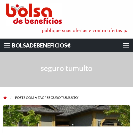
BOLSADEBENEFI
é o ambiente ideal para aquisição de todos os tipos de benefícios
publique suas ofertas e contra ofertas para adq
pessoais, familiares e empresariais, onde as pessoas físicas e
jurídicas recebem as informações e apoio técnico dos especialistas
BOLSADEBENEFICIOS®
de cada área. para não só reduzir os custos das coberturas
contratadas mas também ajudar na escolha das empresas mais
qualificadas e seguras.
seguro tumulto
POSTS COM A TAG "SEGURO TUMULTO"