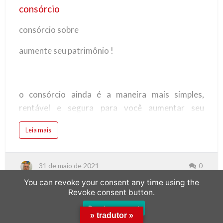
consórcio
consórcio sobre
aumente seu patrimônio !
o consórcio ainda é a maneira mais simples,
rentável e segura para você aumentar seu
patrimônio sem se descapitalizar e sem pagar
Leia mais
juros.
31 de maio de 2021
0
imóvel: o consórcio possibilita a compra do imóvel
You can revoke your consent any time using the
com parcelas mensais sem juros e que cabem em
Revoke consent button.
seu orçamento, seja para comprar um imóvel;
Revoke consent
» tradutor »
residencial, comercial, casa no campo ou na praia,