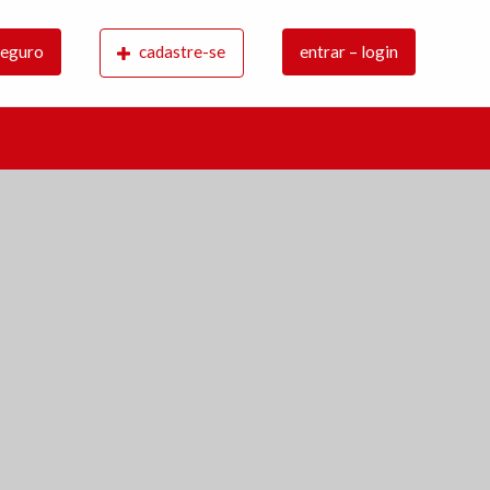
a ofertas para adquirir ou vender as coberturas securitárias n
 seguro
cadastre-se
entrar – login
s recebem as informações e apoio técnico dos especialistas de cada área.