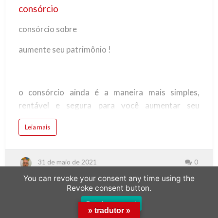
consórcio
consórcio sobre
aumente seu patrimônio !
o consórcio ainda é a maneira mais simples,
rentável e segura para você aumentar seu
patrimônio sem se descapitalizar e sem pagar
Leia mais
juros.
31 de maio de 2021
0
imóvel: o consórcio possibilita a compra do imóvel
You can revoke your consent any time using the
com parcelas mensais sem juros e que cabem em
Revoke consent button.
seu orçamento, seja para comprar um imóvel;
Revoke consent
» tradutor »
residencial, comercial, casa no campo ou na praia,