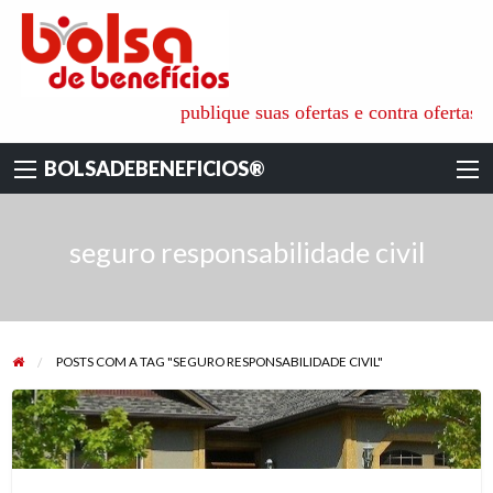
BOLSADEBENEFI
é o ambiente ideal para aquisição de todos os tipos de benefícios
publique suas ofertas e contra ofertas para
pessoais, familiares e empresariais, onde as pessoas físicas e
jurídicas recebem as informações e apoio técnico dos especialistas
BOLSADEBENEFICIOS®
de cada área. para não só reduzir os custos das coberturas
contratadas mas também ajudar na escolha das empresas mais
qualificadas e seguras.
seguro responsabilidade civil
POSTS COM A TAG "SEGURO RESPONSABILIDADE CIVIL"