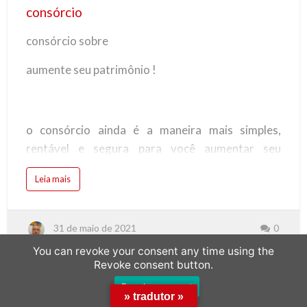
consórcio
consórcio sobre
aumente seu patrimônio !
o consórcio ainda é a maneira mais simples,
rentável e segura para você aumentar seu
patrimônio sem se descapitalizar e sem pagar
Leia mais
juros.
31 de maio de 2021
0
imóvel: o consórcio possibilita a compra do imóvel
You can revoke your consent any time using the
com parcelas mensais sem juros e que cabem em
Revoke consent button.
seu orçamento, seja para comprar um imóvel;
Revoke consent
» tradutor »
residencial, comercial, casa no campo ou na praia,