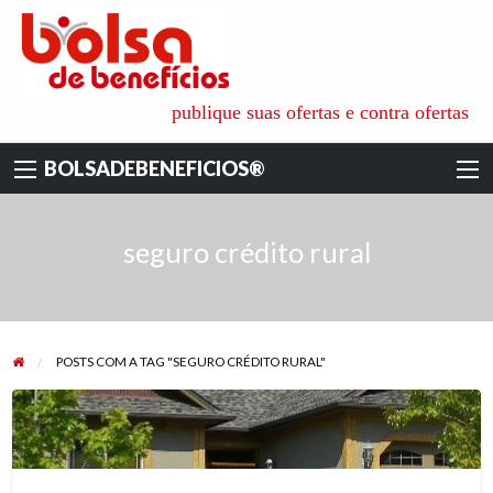
BOLSADEBENEFI
é o ambiente ideal para aquisição de todos os tipos de benefícios
publique suas ofertas e contra ofertas para a
pessoais, familiares e empresariais, onde as pessoas físicas e
jurídicas recebem as informações e apoio técnico dos especialistas
BOLSADEBENEFICIOS®
de cada área. para não só reduzir os custos das coberturas
contratadas mas também ajudar na escolha das empresas mais
qualificadas e seguras.
seguro crédito rural
POSTS COM A TAG "SEGURO CRÉDITO RURAL"